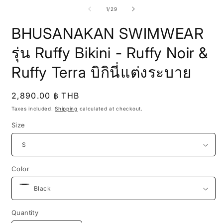
of
1
/
29
BHUSANAKAN SWIMWEAR
รุ่น Ruffy Bikini - Ruffy Noir &
Ruffy Terra บิกินี่แต่งระบาย
Regular
2,890.00 ฿ THB
price
Taxes included.
Shipping
calculated at checkout.
Size
Color
Quantity
Quantity