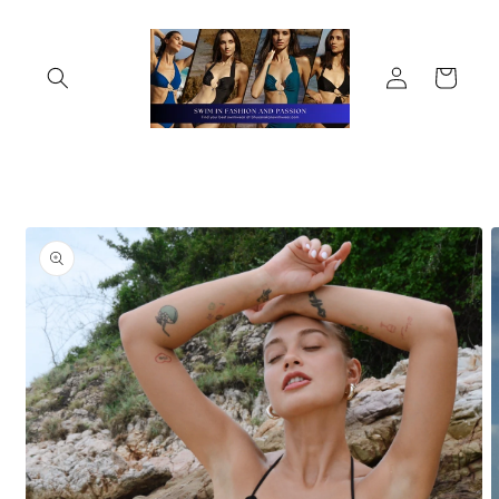
Skip to
content
Log
Cart
in
Skip to
product
information