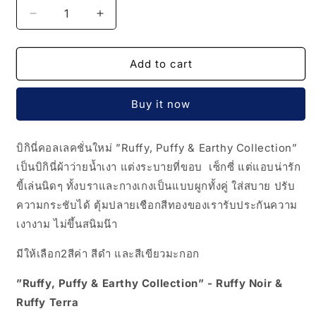
Decrease
Increase
quantity
quantity
for
for
BHUSANAKAN
BHUSANAKAN
Add to cart
SWIMWEAR
SWIMWEAR
รุ่น
รุ่น
Buy it now
Ruffy
Ruffy
Bikini
Bikini
-
-
บิกินี่คอลเลคชั่นใหม่ ”Ruffy, Puffy & Earthy Collection”
Ruffy
Ruffy
เป็นบิกินี่ผ้าว่ายน้ำเงา แต่งระบายที่ขอบ เซ็กซี่ แต่แอบน่ารัก
Noir
Noir
ขี้เล่นนิดๆ ทั้งบราและกางเกงเป็นแบบผูกทั้งคู่ ใส่สบาย ปรับ
&amp;
&amp;
Ruffy
Ruffy
ความกระชับได้ ตุ้มปลายเชือกสีทองของเรารับประกันความ
Terra
Terra
เงางาม ไม่ขึ้นสนิมน๊า
บิ
บิ
มีให้เลือก2สีค่า สีดำ และสีเขียวมะกอก
กินี่
กินี่
แต่ง
แต่ง
”Ruffy, Puffy & Earthy Collection” - Ruffy Noir &
ระบาย
ระบาย
Ruffy Terra