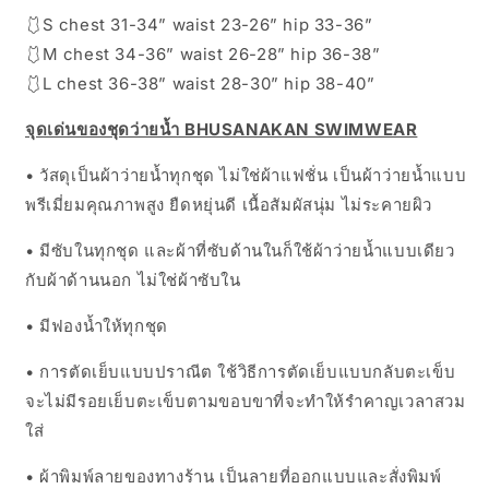
🩱S chest 31-34” waist 23-26” hip 33-36”
🩱M chest 34-36” waist 26-28” hip 36-38”
🩱L chest 36-38” waist 28-30” hip 38-40”
จุดเด่นของชุดว่ายน้ำ BHUSANAKAN SWIMWEAR
• วัสดุเป็นผ้าว่ายน้ำทุกชุด ไม่ใช่ผ้าแฟชั่น เป็นผ้าว่ายน้ำแบบ
พรีเมี่ยมคุณภาพสูง ยืดหยุ่นดี เนื้อสัมผัสนุ่ม ไม่ระคายผิว
• มีซับในทุกชุด และผ้าที่ซับด้านในก็ใช้ผ้าว่ายน้ำแบบเดียว
กับผ้าด้านนอก ไม่ใช่ผ้าซับใน
• มีฟองน้ำให้ทุกชุด
• การตัดเย็บแบบปราณีต ใช้วิธีการตัดเย็บแบบกลับตะเข็บ
จะไม่มีรอยเย็บตะเข็บตามขอบขาที่จะทำให้รำคาญเวลาสวม
ใส่
• ผ้าพิมพ์ลายของทางร้าน เป็นลายที่ออกแบบและสั่งพิมพ์